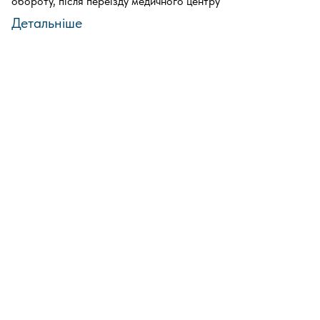
обороту, після переїзду медичного центру
Детальніше
Напишіть нам
Залиште контакт, і ми
зв’яжемося з Вами
найближчим часом